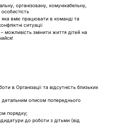
альну, організовану, комунікабельну,
 особистість
яка вміє працювати в команді та
онфліктні ситуації
– можливість змінити життя дітей на
чайся!
боти в Організації та відсутність близьких
и з детальним описом попереднього
вом порядку;
андидатури до роботи з дітьми (від