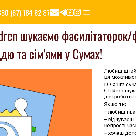
380 (67) 184 82 87
ildren шукаємо фасилітаторок/
дю та сім’ями у Сумах!
Любиш дітей
ця можливіст
ГО «Ліга суч
Children шук
для роботи з
Якщо ти:
–
любиш прац
– відчуваєш
непрості час
– хочеш допо