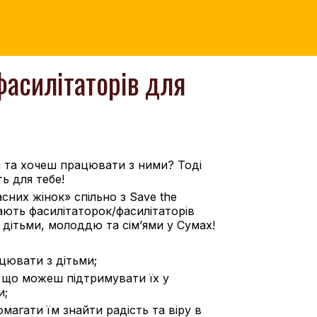
фасилітаторів для
 та хочеш працювати з ними? Тоді
ь для тебе!
асних жінок» спільно з Save the
ають фасилітаторок/фасилітаторів
 дітьми, молоддю та сім’ями у Сумах!
ювати з дітьми;
, що можеш підтримувати їх у
и;
магати їм знайти радість та віру в