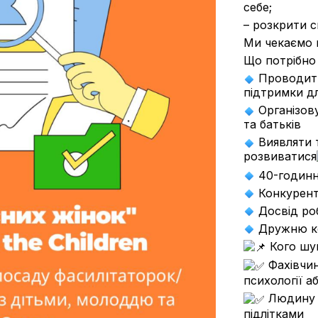
себе;
– розкрити с
Ми чекаємо н
Що потрібно
Проводити
підтримки дл
Організову
та батьків
Виявляти т
розвиватися
40-годинн
Конкурент
Досвід ро
Дружню к
Кого шу
Фахівчинь
психології а
Людину з
підлітками