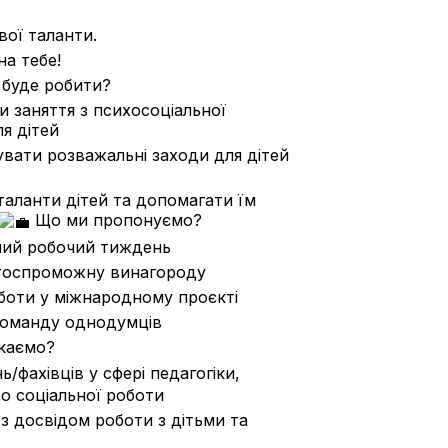
вої таланти.
а тебе!
 буде робити?
 заняття з психосоціальної
я дітей
вати розважальні заходи для дітей
аланти дітей та допомагати їм
Що ми пропонуємо?
ий робочий тиждень
оспроможну винагороду
боти у міжнародному проєкті
оманду однодумців
каємо?
/фахівців у сфері педагогіки,
бо соціальної роботи
 досвідом роботи з дітьми та