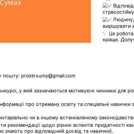
Відповід
стресостійку
Людину, 
вирішувати к
Ця робота 
краще. Долу
пошту: prostirsumy@gmail.com
конкурсі, у якій зазначаються мотивуючі чинники для ро
 інформації про отриману освіту та спеціальні навичк
ні нотаріально чи в іншому встановленому законодавст
адати рекомендації щодо різних аспектів придатності к
кі знають про відповідний досвід та навички).