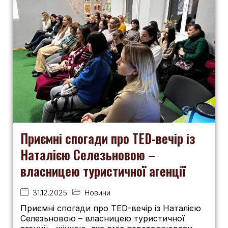
Приємні спогади про TED-вечір із
Наталією Селезьновою –
власницею туристичної агенції
31.12.2025
Новини
Приємні спогади про TED-вечір із Наталією
Селезьновою – власницею туристичної